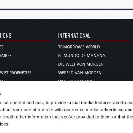
TIONS
INTERNATIONAL
ES
TOMORROW'S WORLD
AIRES
EL MUNDO DE MAÑANA
DIE WELT VON MORGEN
S ET PROPHÉTIES
WERELD VAN MORGEN
MMES
WERELD VAN MORE
 BIBLE
O MUNDO DE AMANHÃ
s
عالم الغد
ise content and ads, to provide social media features and to anal
未来世界
about your use of our site with our social media, advertising and
עולם המחר
t with other information that you’ve provided to them or that the
ices.
कल का विश्व