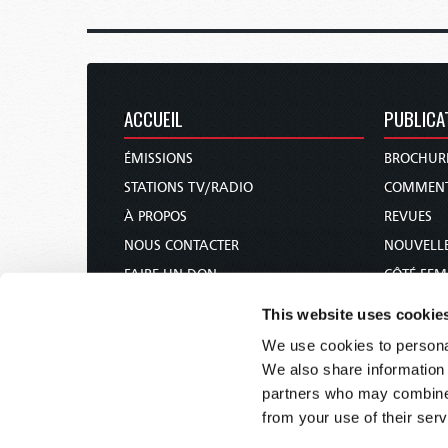
ACCUEIL
PUBLICA
ÉMISSIONS
BROCHUR
STATIONS TV/RADIO
COMMENT
À PROPOS
REVUES
NOUS CONTACTER
NOUVELLE
FAIRE UN DON
CÔTÉ FE
CALENDRIER DES FÊTES
COURS DE
This website uses cookie
COMMANDER & S’ABONNER
We use cookies to personal
CONFÉRENCES
We also share information 
partners who may combine i
from your use of their serv