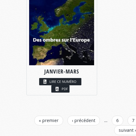
JANVIER-MARS
LIRE CE NUMÉRO
PDF
PAGES
« premier
‹ précédent
…
6
7
suivant ›