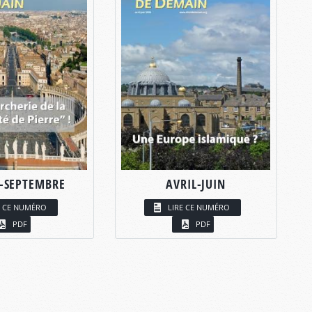
T-SEPTEMBRE
AVRIL-JUIN
E CE NUMÉRO
LIRE CE NUMÉRO
PDF
PDF