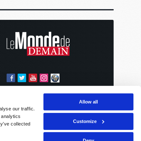
Allow all
yse our traffic.
 analytics
Customize
y’ve collected
Deny