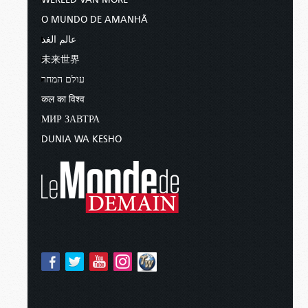
O MUNDO DE AMANHÃ
عالم الغد
未来世界
עולם המחר
कल का विश्व
МИР ЗАВТРА
DUNIA WA KESHO