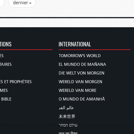
dernier »
TIONS
INTERNATIONAL
ES
TOMORROW'S WORLD
AIRES
EL MUNDO DE MAÑANA
DIE WELT VON MORGEN
S ET PROPHÉTIES
WERELD VAN MORGEN
MMES
WERELD VAN MORE
 BIBLE
O MUNDO DE AMANHÃ
عالم الغد
未来世界
עולם המחר
कल का विश्व