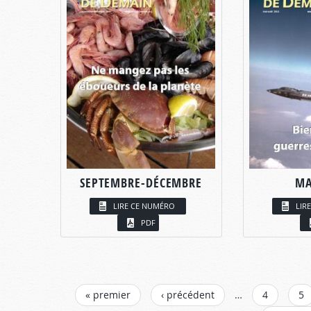
SEPTEMBRE-DÉCEMBRE
MA
LIRE CE NUMÉRO
LIR
PDF
PAGES
« premier
‹ précédent
…
4
5