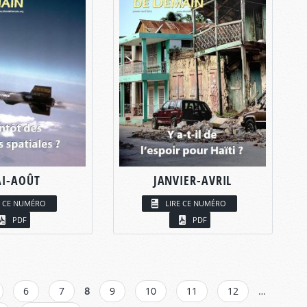
I-AOÛT
JANVIER-AVRIL
E CE NUMÉRO
LIRE CE NUMÉRO
PDF
PDF
6
7
8
9
10
11
12
…