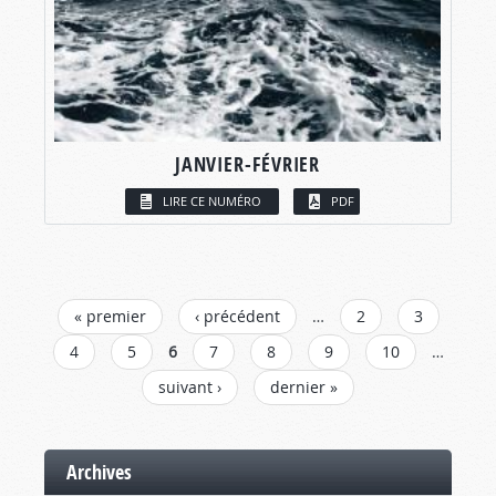
JANVIER-FÉVRIER
LIRE CE NUMÉRO
PDF
PAGES
« premier
‹ précédent
…
2
3
4
5
6
7
8
9
10
…
suivant ›
dernier »
Archives