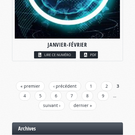
JANVIER-FÉVRIER
LIRE CE NUMÉRO
PDF
PAGES
« premier
‹ précédent
1
2
3
4
5
6
7
8
9
…
suivant ›
dernier »
Archives