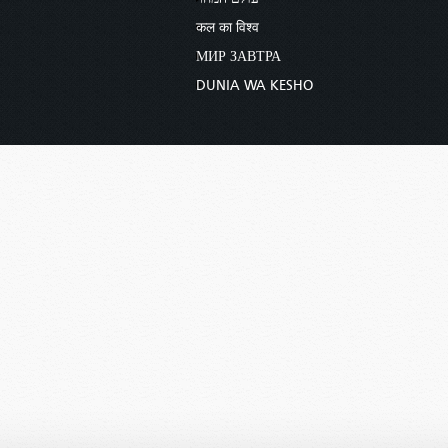
कल का विश्व
МИР ЗАВТРА
DUNIA WA KESHO