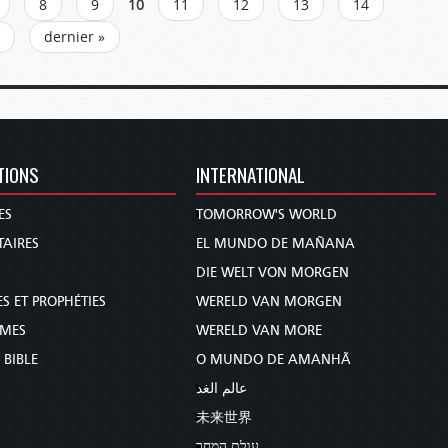
8
9
10
11
12
13
14
dernier »
TIONS
INTERNATIONAL
ES
TOMORROW'S WORLD
AIRES
EL MUNDO DE MAÑANA
DIE WELT VON MORGEN
S ET PROPHÉTIES
WERELD VAN MORGEN
MMES
WERELD VAN MORE
 BIBLE
O MUNDO DE AMANHÃ
عالم الغد
未来世界
עולם המחר