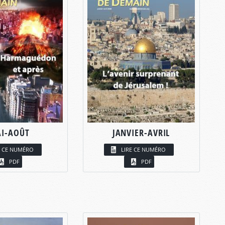
I-AOÛT
JANVIER-AVRIL
E CE NUMÉRO
LIRE CE NUMÉRO
PDF
PDF