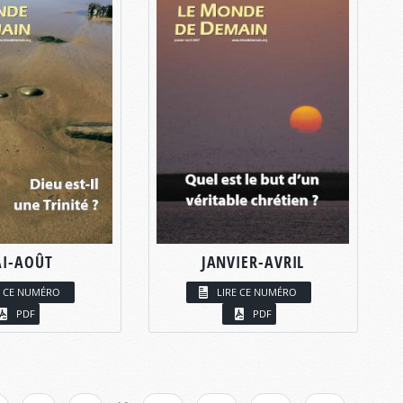
I-AOÛT
JANVIER-AVRIL
E CE NUMÉRO
LIRE CE NUMÉRO
PDF
PDF