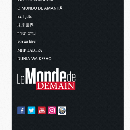
O MUNDO DE AMANHÃ
عالم الغد
未来世界
עולם המחר
कल का विश्व
МИР ЗАВТРА
DUNIA WA KESHO