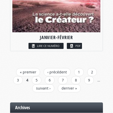
JANVIER-FÉVRIER
LIRE CE NUMÉRO
PDF
PAGES
« premier
‹ précédent
1
2
3
4
5
6
7
8
9
…
suivant ›
dernier »
Archives