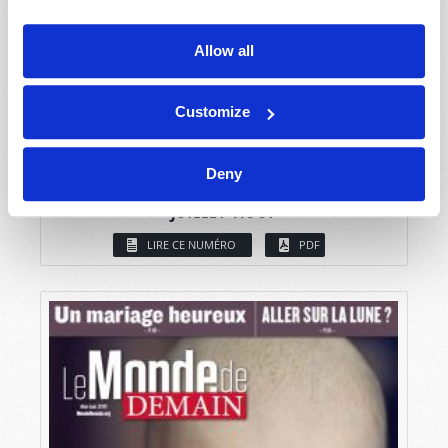
Allow all
Customize
Deny
JUILLET-AOÛT
LIRE CE NUMÉRO
PDF