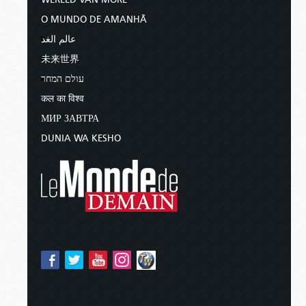
O MUNDO DE AMANHÃ
عالم الغد
未来世界
עולם המחר
कल का विश्व
МИР ЗАВТРА
DUNIA WA KESHO