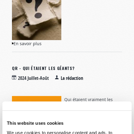
En savoir plus
à propos de Q&R - Hénoc et Élie sont-ils
au paradis?
QR - QUI ÉTAIENT LES GÉANTS?
2024 Juillet-Août
La rédaction
Qui étaient vraiment les
géants mentionnés dans
Genèse 6
et 10,
Deutéronome 2
et
This website uses cookies
Nombres 13
?
We use cookies to personalise content and ads, to