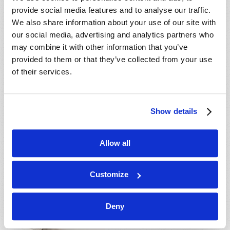
provide social media features and to analyse our traffic.
We also share information about your use of our site with
our social media, advertising and analytics partners who
may combine it with other information that you’ve
En savoir plus
à propos de QR - Qui étaient les
provided to them or that they’ve collected from your use
géants?
of their services.
NOTES DE VEILLE
Show details
2024 Juillet-Août
La rédaction
Allow all
« Ce que je vous dis, je le dis
à tous : Veillez » (Marc
13 :37
).
Customize
Deny