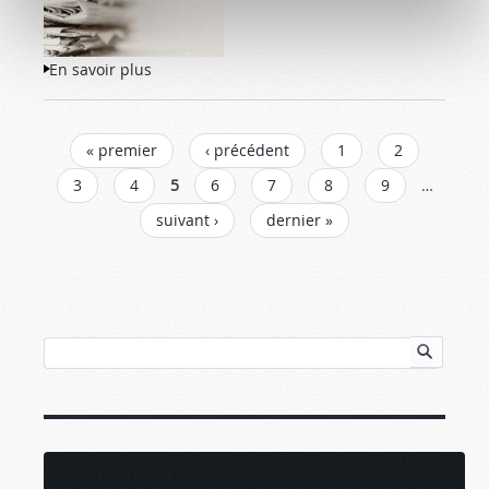
En savoir plus
à propos de Notes de veille
PAGES
« premier
‹ précédent
1
2
3
4
5
6
7
8
9
…
suivant ›
dernier »