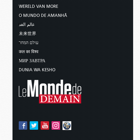
WERELD VAN MORE
O MUNDO DE AMANHÃ
عالم الغد
未来世界
עולם המחר
कल का विश्व
МИР ЗАВТРА
DUNIA WA KESHO