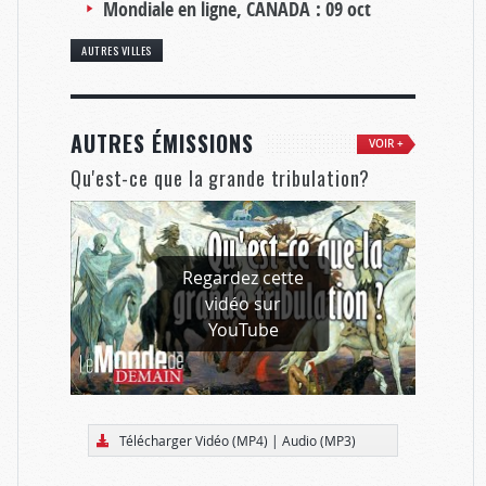
Mondiale en ligne, CANADA :
09 oct
AUTRES VILLES
AUTRES ÉMISSIONS
VOIR +
Qu'est-ce que la grande tribulation?
Regardez cette
vidéo sur
YouTube
Télécharger Vidéo (MP4)
|
Audio (MP3)