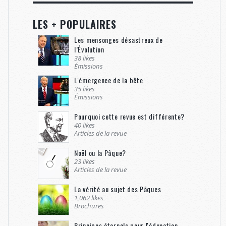
LES + POPULAIRES
Les mensonges désastreux de
l’Évolution
38 likes
Émissions
L'émergence de la bête
35 likes
Émissions
Pourquoi cette revue est différente?
40 likes
Articles de la revue
Noël ou la Pâque?
23 likes
Articles de la revue
La vérité au sujet des Pâques
1,062 likes
Brochures
Principes éternels pour l'éducation