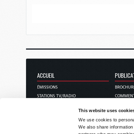
ACCUEIL
PUBLICA
ÉMISSIONS
BROCHUR
STATIONS TV/RADIO
COMMENT
À PROPOS
REVUES
This website uses cookie
NOUS CONTACTER
NOUVELLE
We use cookies to personal
FAIRE UN DON
CÔTÉ FE
We also share information 
CALENDRIER DES FÊTES
COURS DE