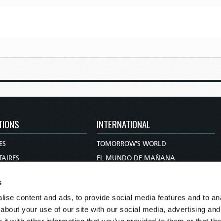
TIONS
INTERNATIONAL
ES
TOMORROW'S WORLD
AIRES
EL MUNDO DE MAÑANA
DIE WELT VON MORGEN
s
S ET PROPHÉTIES
WERELD VAN MORGEN
ise content and ads, to provide social media features and to anal
MMES
WERELD VAN MORE
about your use of our site with our social media, advertising and
 BIBLE
O MUNDO DE AMANHÃ