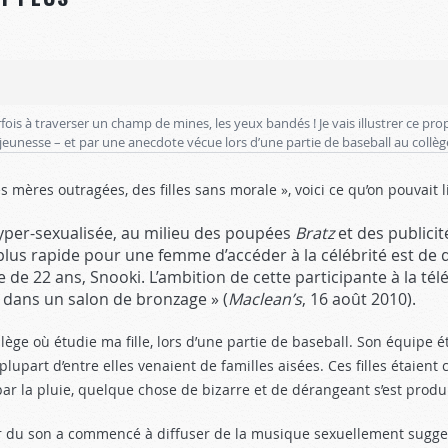
ois à traverser un champ de mines, les yeux bandés ! Je vais illustrer ce pr
jeunesse – et par une anecdote vécue lors d’une partie de baseball au collèg
Des mères outragées, des filles sans morale », voici ce qu’on pouvait li
 hyper-sexualisée, au milieu des poupées
Bratz
et des publicit
plus rapide pour une femme d’accéder à la célébrité est de
 de 22 ans, Snooki. L’ambition de cette participante à la tél
 dans un salon de bronzage » (
Maclean’s
, 16 août 2010).
e où étudie ma fille, lors d’une partie de baseball. Son équipe éta
upart d’entre elles venaient de familles aisées. Ces filles étaient
r la pluie, quelque chose de bizarre et de dérangeant s’est produi
ateur du son a commencé à diffuser de la musique sexuellement sugge