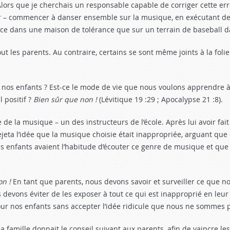
lors que je cherchais un responsable capable de corriger cette err
ur – commencer à danser ensemble sur la musique, en exécutant d
lace dans une maison de tolérance que sur un terrain de baseball d
out les parents. Au contraire, certains se sont même joints à la f
os enfants ? Est-ce le mode de vie que nous voulons apprendre à 
 positif ?
Bien sûr que non !
(Lévitique 19 :29
; Apocalypse 21 :8
).
 de la musique – un des instructeurs de l’école. Après lui avoir fai
ta l’idée que la musique choisie était inappropriée, arguant que 
es enfants avaient l’habitude d’écouter ce genre de musique et que 
.
on !
En tant que parents, nous devons savoir et surveiller ce que n
s devons éviter de les exposer à tout ce qui est inapproprié en leu
our nos enfants sans accepter l’idée ridicule que nous ne sommes
 la famille donnait le conseil suivant aux parents, afin de vaincre 