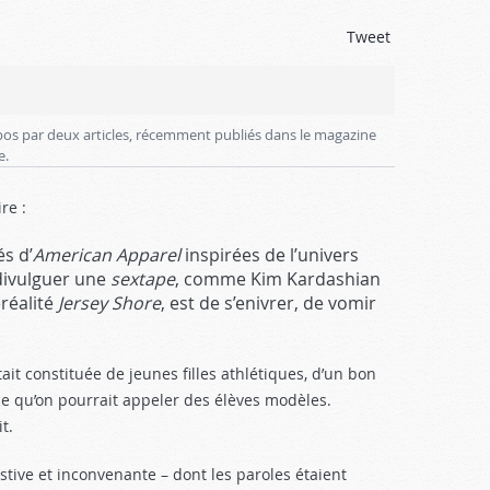
Tweet
opos par deux articles, récemment publiés dans le magazine
e.
re :
és d’
American Apparel
inspirées de l’univers
 divulguer une
sextape
, comme Kim Kardashian
éréalité
Jersey Shore
, est de s’enivrer, de vomir
it constituée de jeunes filles athlétiques, d’un bon
 ce qu’on pourrait appeler des élèves modèles.
t.
stive et inconvenante – dont les paroles étaient