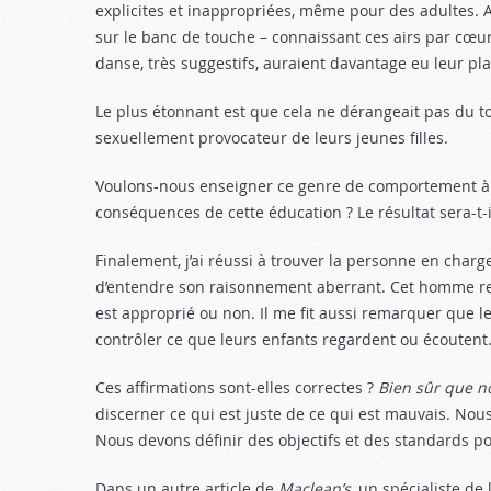
explicites et inappropriées, même pour des adultes. A
sur le banc de touche – connaissant ces airs par cœ
danse, très suggestifs, auraient davantage eu leur p
Le plus étonnant est que cela ne dérangeait pas du t
sexuellement provocateur de leurs jeunes filles.
Voulons-nous enseigner ce genre de comportement à n
conséquences de cette éducation ? Le résultat sera-t-il
Finalement, j’ai réussi à trouver la personne en charge
d’entendre son raisonnement aberrant. Cet homme reje
est approprié ou non. Il me fit aussi remarquer que l
contrôler ce que leurs enfants regardent ou écoutent
Ces affirmations sont-elles correctes ?
Bien sûr que n
discerner ce qui est juste de ce qui est mauvais. Nou
Nous devons définir des objectifs et des standards p
Dans un autre article de
Maclean’s
, un spécialiste de