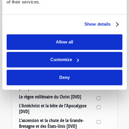
of their services.
Médias
Allemagne : Un quatrième Reich ? [Article
Show details
tiré à part]
Comprendre votre monde: Point de vue du
Monde de Demain [DVD]
Allow all
Échappez à la grande tribulation [DVD]
Élever de bons enfants dans un monde
Customize
mauvais [DVD]
La mission de l’Œuvre de Dieu [DVD]
Deny
La vérité sur le mouvement transgenre
[DVD]
Le règne millénaire du Christ [DVD]
L’Antéchrist et la bête de l’Apocalypse
[DVD]
L’ascension et la chute de la Grande-
Bretagne et des États-Unis [DVD]