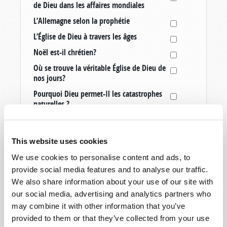
de Dieu dans les affaires mondiales
L’Allemagne selon la prophétie
L’Église de Dieu à travers les âges
Noël est-il chrétien?
Où se trouve la véritable Église de Dieu de
nos jours?
Pourquoi Dieu permet-Il les catastrophes
naturelles ?
Quatorze signes annonçant le retour du
Christ
This website uses cookies
Que se passe-t-il après la mort?
We use cookies to personalise content and ads, to
Quel est le but de la vie?
provide social media features and to analyse our traffic.
Quel est le jour du sabbat chrétien?
We also share information about your use of our site with
Quelle est l’identité de l’Antéchrist?
our social media, advertising and analytics partners who
may combine it with other information that you’ve
Qu’est-ce qu’un vrai chrétien?
provided to them or that they’ve collected from your use