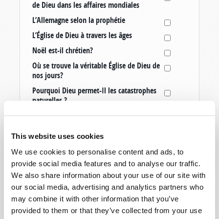
de Dieu dans les affaires mondiales
L’Allemagne selon la prophétie
L’Église de Dieu à travers les âges
Noël est-il chrétien?
Où se trouve la véritable Église de Dieu de
nos jours?
Pourquoi Dieu permet-Il les catastrophes
naturelles ?
Quatorze signes annonçant le retour du
Christ
This website uses cookies
Que se passe-t-il après la mort?
We use cookies to personalise content and ads, to
Quel est le but de la vie?
provide social media features and to analyse our traffic.
Quel est le jour du sabbat chrétien?
We also share information about your use of our site with
Quelle est l’identité de l’Antéchrist?
our social media, advertising and analytics partners who
may combine it with other information that you’ve
Qu’est-ce qu’un vrai chrétien?
provided to them or that they’ve collected from your use