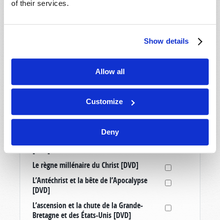
of their services.
Médias
Allemagne : Un quatrième Reich ? [Article
Show details
tiré à part]
Comprendre votre monde: Point de vue du
Monde de Demain [DVD]
Allow all
Échappez à la grande tribulation [DVD]
Élever de bons enfants dans un monde
Customize
mauvais [DVD]
La mission de l’Œuvre de Dieu [DVD]
Deny
La vérité sur le mouvement transgenre
[DVD]
Le règne millénaire du Christ [DVD]
L’Antéchrist et la bête de l’Apocalypse
[DVD]
L’ascension et la chute de la Grande-
Bretagne et des États-Unis [DVD]