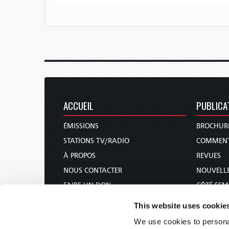
ACCUEIL
PUBLICA
ÉMISSIONS
BROCHUR
STATIONS TV/RADIO
COMMENT
À PROPOS
REVUES
NOUS CONTACTER
NOUVELLE
FAIRE UN DON
CÔTÉ FE
CALENDRIER DES FÊTES
COURS DE
This website uses cookie
COMMANDER & S’ABONNER
We use cookies to personal