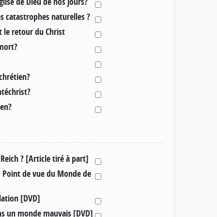
glise de Dieu de nos jours?
s catastrophes naturelles ?
le retour du Christ
 mort?
 chrétien?
ntéchrist?
ien?
ich ? [Article tiré à part]
 Point de vue du Monde de
lation [DVD]
ans un monde mauvais [DVD]