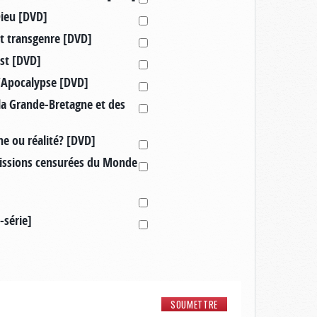
Dieu [DVD]
t transgenre [DVD]
ist [DVD]
 l’Apocalypse [DVD]
 la Grande-Bretagne et des
he ou réalité? [DVD]
missions censurées du Monde
-série]