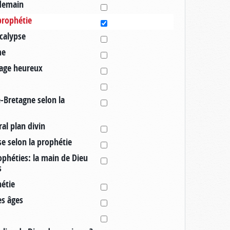
demain
prophétie
ocalypse
me
iage heureux
e-Bretagne selon la
ral plan divin
se selon la prophétie
phéties: la main de Dieu
s
hétie
es âges