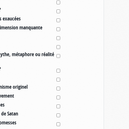
?
es exaucées
 dimension manquante
Mythe, métaphore ou réalité
?
anisme originel
lèvement
ues
t de Satan
promesses