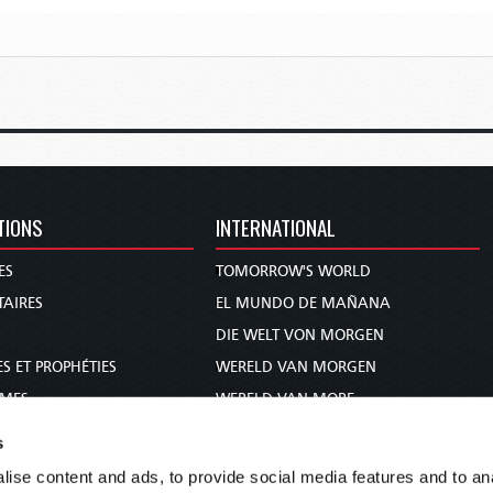
TIONS
INTERNATIONAL
ES
TOMORROW'S WORLD
AIRES
EL MUNDO DE MAÑANA
DIE WELT VON MORGEN
S ET PROPHÉTIES
WERELD VAN MORGEN
MMES
WERELD VAN MORE
 BIBLE
O MUNDO DE AMANHÃ
s
عالم الغد
ise content and ads, to provide social media features and to anal