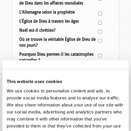
de Dieu dans les affaires mondiales
L’Allemagne selon la prophétie
L’Église de Dieu à travers les âges
Noël est-il chrétien?
Où se trouve la véritable Église de Dieu de
nos jours?
Pourquoi Dieu permet-Il les catastrophes
naturelles ?
Quatorze signes annonçant le retour du
Christ
This website uses cookies
Que se passe-t-il après la mort?
We use cookies to personalise content and ads, to
Quel est le but de la vie?
provide social media features and to analyse our traffic.
Quel est le jour du sabbat chrétien?
We also share information about your use of our site with
Quelle est l’identité de l’Antéchrist?
our social media, advertising and analytics partners who
may combine it with other information that you’ve
Qu’est-ce qu’un vrai chrétien?
provided to them or that they’ve collected from your use