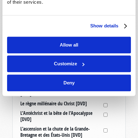
of their services.
Médias
Allemagne : Un quatrième Reich ? [Article
Show details
tiré à part]
Comprendre votre monde: Point de vue du
Monde de Demain [DVD]
Allow all
Échappez à la grande tribulation [DVD]
Élever de bons enfants dans un monde
Customize
mauvais [DVD]
La mission de l’Œuvre de Dieu [DVD]
Deny
La vérité sur le mouvement transgenre
[DVD]
Le règne millénaire du Christ [DVD]
L’Antéchrist et la bête de l’Apocalypse
[DVD]
L’ascension et la chute de la Grande-
Bretagne et des États-Unis [DVD]