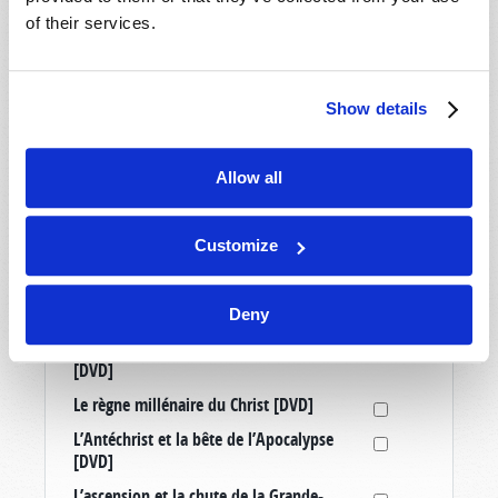
of their services.
Médias
Allemagne : Un quatrième Reich ? [Article
Show details
tiré à part]
Comprendre votre monde: Point de vue du
Allow all
Monde de Demain [DVD]
Échappez à la grande tribulation [DVD]
Customize
Élever de bons enfants dans un monde
mauvais [DVD]
La mission de l’Œuvre de Dieu [DVD]
Deny
La vérité sur le mouvement transgenre
[DVD]
Le règne millénaire du Christ [DVD]
L’Antéchrist et la bête de l’Apocalypse
[DVD]
L’ascension et la chute de la Grande-