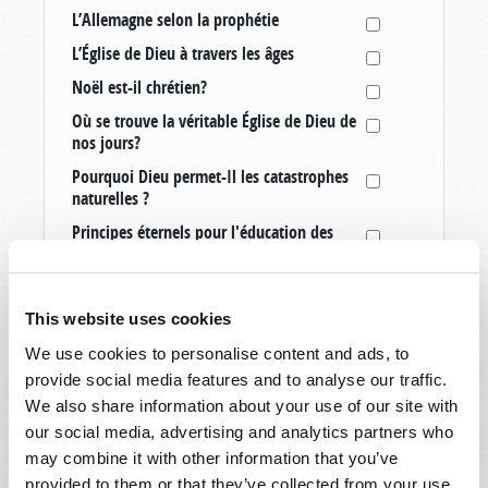
L’Allemagne selon la prophétie
L’Église de Dieu à travers les âges
Noël est-il chrétien?
Où se trouve la véritable Église de Dieu de
nos jours?
Pourquoi Dieu permet-Il les catastrophes
naturelles ?
Principes éternels pour l'éducation des
enfants
Quatorze signes annonçant le retour du
Christ
This website uses cookies
Que se passe-t-il après la mort?
We use cookies to personalise content and ads, to
Quel est le but de la vie?
provide social media features and to analyse our traffic.
We also share information about your use of our site with
Quel est le jour du sabbat chrétien?
our social media, advertising and analytics partners who
Quelle est l’identité de l’Antéchrist?
may combine it with other information that you’ve
Qu’est-ce qu’un vrai chrétien?
provided to them or that they’ve collected from your use