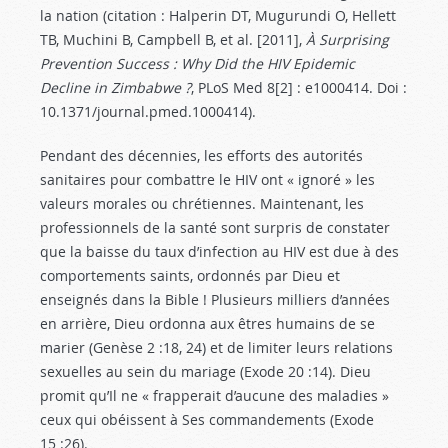
la nation (citation : Halperin DT, Mugurundi O, Hellett
TB, Muchini B, Campbell B, et al. [2011],
À Surprising
Prevention Success : Why Did the HIV Epidemic
Decline in Zimbabwe ?
, PLoS Med 8[2] : e1000414. Doi :
10.1371/journal.pmed.1000414).
Pendant des décennies, les efforts des autorités
sanitaires pour combattre le HIV ont « ignoré » les
valeurs morales ou chrétiennes. Maintenant, les
professionnels de la santé sont surpris de constater
que la baisse du taux d’infection au HIV est due à des
comportements saints, ordonnés par Dieu et
enseignés dans la Bible ! Plusieurs milliers d’années
en arrière, Dieu ordonna aux êtres humains de se
marier (Genèse 2 :18
, 24) et de limiter leurs relations
sexuelles au sein du mariage (Exode 20 :14
). Dieu
promit qu’Il ne « frapperait d’aucune des maladies »
ceux qui obéissent à Ses commandements (Exode
15 :26
).