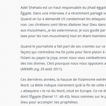
Adel Shehato est un haut responsable du Jihad égypti
Égypte. Dans une interview, il a récemment partagé se
Quand on lui a demandé s’il condamnait les attaques p
non. Les chrétiens sont libres d’adorer leur Dieu dan
aux musulmans,
je les exterminerai
. Je suis guidé par
taxe pour les non-musulmans] tout en étant maintenus
Quand le journaliste a fait part de ses craintes sur ce 
façon] qui contredise ma foi juste pour faire plaisir 
l’islam ou payez la jizya, sinon nous vous combattron
des lois divines. C’est pourquoi nous nous opposons
(
MEMRI.org
, 29 août 2011).
Ces dernières années, la hausse de l’islamisme extrémi
Nord. La Bible indique clairement qu’à la fin de cette è
« attaquera » le roi du Nord, situé en Europe. Ce roi
dont l’Égypte (Daniel 11 :40-43
). Nous sommes sur le p
Dieu pour accomplir Ses prophéties.