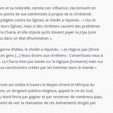
en et sa notoriété, comme son influence, s’accentuent en
s points de vue extrémistes à propos de la chrétienté.
iégées contre les Églises, le cheikh a répondu : « Oui et
s leurs Églises, mais si des chrétiens causent des problèmes
 la Charia, et elle stipule qu’ils doivent payer la jizya [une
 dans un état d’humiliation ».
genre d’idées, le cheikh a répondu : « Je n’agirai pas [d’une
à ces gens […] Nous disons aux chrétiens : Convertissez-vous à
s. La Charia n’est pas basée sur la logique [humaine] mais sur
 aux constitutions créées par les hommes dans le monde »
ste est visible à travers le Moyen-Orient et l’Afrique du
re, un dirigeant politico-religieux, appelé le roi du Sud,
 du Nord finira par gagner et par renverser de nombreux pays,
oint de voir la réalisation de ces événements dirigés par