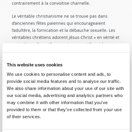
contrairement à la convoitise charnelle.
Le véritable christianisme ne se trouve pas dans
d’anciennes fêtes païennes qui encourageaient
l’adultère, la fornication et la débauche sexuelle. Les
véritables chrétiens adorent Jésus-Christ « en vérité et
en justice ». Ils ne L’honorent pas en utilisant le nom
d’une ancienne divinité païenne.
Pour en savoir plus à ce sujet, et pour apprendre à
This website uses cookies
différencier les fêtes païennes « christianisées » des
We use cookies to personalise content and ads, to
véritables Jours saints instaurés par le Dieu de la
provide social media features and to analyse our traffic.
Bible, lisez notre brochure
Le christianisme contrefait
We also share information about your use of our site with
de Satan
.
our social media, advertising and analytics partners who
may combine it with other information that you’ve
provided to them or that they’ve collected from your use
of their services.