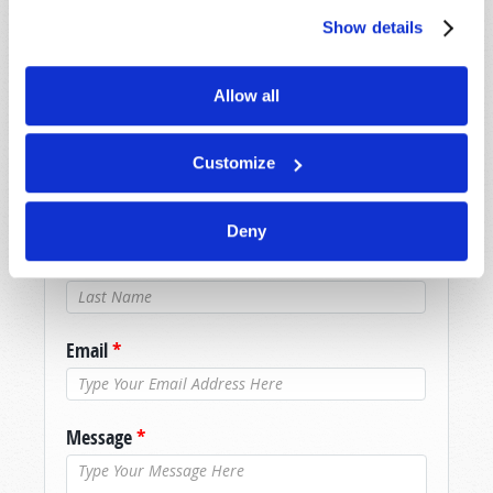
DITES-NOUS CE QUE VOUS PENSEZ !
Show details
En fonction du nombre de messages reçus, il se
Allow all
peut que nous n’ayons pas le temps de
répondre dans les plus brefs délais. Si vous avez
besoin d’une réponse immédiate, veuillez
Customize
utiliser la page « Nous contacter ».
Nom
*
Deny
Nom de
famille
*
Email
*
Message
*