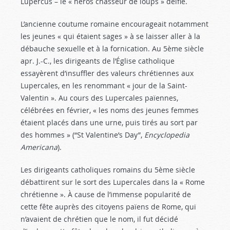
Lupercus – le « héros chasseur de loups » déifié.
L’ancienne coutume romaine encourageait notamment
les jeunes « qui étaient sages » à se laisser aller à la
débauche sexuelle et à la fornication. Au 5ème siècle
apr. J.-C., les dirigeants de l’Église catholique
essayèrent d’insuffler des valeurs chrétiennes aux
Lupercales, en les renommant « jour de la Saint-
Valentin ». Au cours des Lupercales païennes,
célébrées en février, « les noms des jeunes femmes
étaient placés dans une urne, puis tirés au sort par
des hommes » (“St Valentine’s Day”,
Encyclopedia
Americana
).
Les dirigeants catholiques romains du 5ème siècle
débattirent sur le sort des Lupercales dans la « Rome
chrétienne ». À cause de l’immense popularité de
cette fête auprès des citoyens païens de Rome, qui
n’avaient de chrétien que le nom, il fut décidé