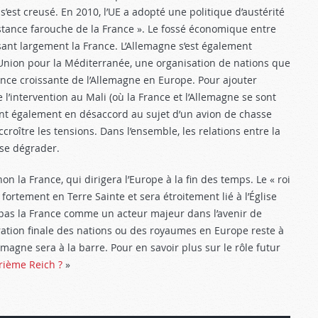
s’est creusé. En 2010, l’UE a adopté une politique d’austérité
istance farouche de la France ». Le fossé économique entre
ssant largement la France. L’Allemagne s’est également
 l’Union pour la Méditerranée, une organisation de nations que
uence croissante de l’Allemagne en Europe. Pour ajouter
de l’intervention au Mali (où la France et l’Allemagne se sont
sont également en désaccord au sujet d’un avion de chasse
roître les tensions. Dans l’ensemble, les relations entre la
 se dégrader.
on la France, qui dirigera l’Europe à la fin des temps. Le « roi
 fortement en Terre Sainte et sera étroitement lié à l’Église
e pas la France comme un acteur majeur dans l’avenir de
uration finale des nations ou des royaumes en Europe reste à
emagne sera à la barre. Pour en savoir plus sur le rôle futur
rième Reich ?
»