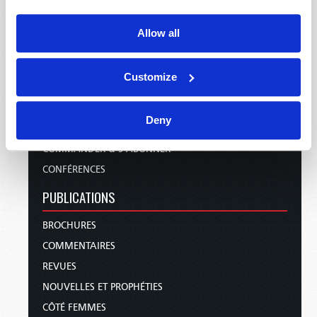
ÉMISSIONS
Allow all
STATIONS TV/RADIO
À PROPOS
Customize
NOUS CONTACTER
FAIRE UN DON
Deny
CALENDRIER DES FÊTES
COMMANDER & S’ABONNER
CONFÉRENCES
PUBLICATIONS
BROCHURES
COMMENTAIRES
REVUES
NOUVELLES ET PROPHÉTIES
CÔTÉ FEMMES