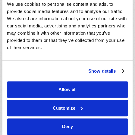
We use cookies to personalise content and ads, to
provide social media features and to analyse our traffic.
We also share information about your use of our site with
our social media, advertising and analytics partners who
may combine it with other information that you’ve
provided to them or that they’ve collected from your use
En savoir plus
à propos de Le mystère révélé de
of their services.
l’Apocalypse
LA BÊTE DE L’APOCALYPSE: MYTHE, MÉTAPHORE OU
Show details
RÉALITÉ À VENIR?
John Ogwyn (1949–2005)
Allow all
Customize
Deny