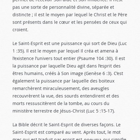
pas une sorte de personnalité divine, séparée et
distincte ; il est le moyen par lequel le Christ et le Père
sont présents dans le cœur et les pensées de ceux qui
croient.
Le Saint-Esprit est une puissance qui sort de Dieu (Luc
1 :35
). Il est le moyen par lequel Il créa et amena à
l’existence l’univers tout entier (Psaume 104 :30
). Il est
la puissance par laquelle Dieu agit dans l’esprit des
êtres humains, créés à Son image (Genèse 6 :3
). C’est
également la puissance par laquelle des boiteux
remarchèrent miraculeusement, des aveugles
recouvrèrent la vue, des sourds entendirent et des
morts ressuscitèrent de la tombe, au cours du
ministère terrestre de Jésus-Christ (Luc 5 :15-17
).
La Bible décrit le Saint-Esprit de diverses façons. Le
Saint-Esprit est comparé au vent. Après tout, le mot
grec qui est traduit par esprit est
pneuma
, qui signifie