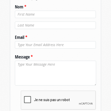
Nom
*
Nom de
famille
*
Email
*
Message
*