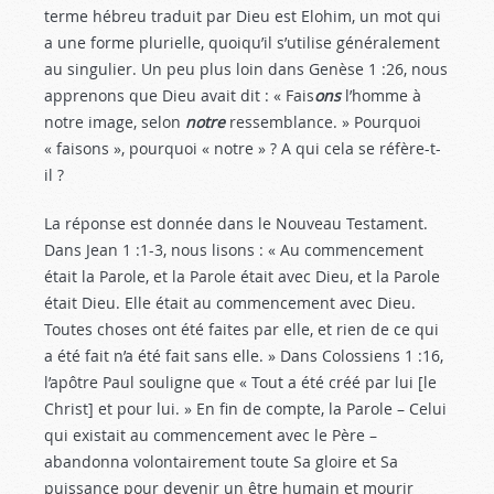
terme hébreu traduit par Dieu est Elohim, un mot qui
a une forme plurielle, quoiqu’il s’utilise généralement
au singulier. Un peu plus loin dans Genèse 1 :26
, nous
apprenons que Dieu avait dit : « Fais
ons
l’homme à
notre image, selon
notre
ressemblance. » Pourquoi
« faisons », pourquoi « notre » ? A qui cela se réfère-t-
il ?
La réponse est donnée dans le Nouveau Testament.
Dans Jean 1 :1-3
, nous lisons : « Au commencement
était la Parole, et la Parole était avec Dieu, et la Parole
était Dieu. Elle était au commencement avec Dieu.
Toutes choses ont été faites par elle, et rien de ce qui
a été fait n’a été fait sans elle. » Dans Colossiens 1 :16
,
l’apôtre Paul souligne que « Tout a été créé par lui [le
Christ] et pour lui. » En fin de compte, la Parole – Celui
qui existait au commencement avec le Père –
abandonna volontairement toute Sa gloire et Sa
puissance pour devenir un être humain et mourir