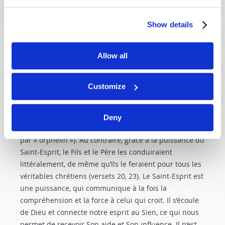
traduit par esprit, est neutre, et prend toujours un
pronom neutre dans les langues où le neutre existe,
Show details
tandis que
paracletos
est masculin et demande un
pronom masculin. En résumé, il faut retenir que le
Allow all
pronom qu’on utilise, n’est en rien une preuve que le
nom auquel il est rattaché désigne une personne !
Customize
Dans Jean 14 :16-20
, Jésus souligna qu’après Son
départ pour rejoindre le Père, les disciples ne seraient
pas abandonnés (le terme grec utilisé au verset 18 est
Deny
orphanous
, qui a été correctement traduit en français
par « orphelin »). Au contraire, grâce à la puissance du
Saint-Esprit, le Fils et le Père les conduiraient
littéralement, de même qu’Ils le feraient pour tous les
véritables chrétiens (versets 20, 23). Le Saint-Esprit est
une puissance, qui communique à la fois la
compréhension et la force à celui qui croit. Il s’écoule
de Dieu et connecte notre esprit au Sien, ce qui nous
permet de recevoir Son aide et Son influence. Il n’est