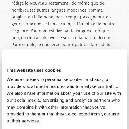
rédigé le Nouveau Testament), de même que de
nombreuses autres langues modernes (comme
l’anglais ou l’allemand, par exemple), assignent trois
genres aux noms : le masculin, le féminin et le neutre.
Le genre d’un nom est fixé par la langue et n’a que
peu, ou rien à voir, avec le sexe ou la nature du nom.
Par exemple, le nom grec pour « petite fille » est du
genre neutre, tandis que le mot « main » est du genre
féminin, indépendamment du fait que cela se
rapporte à une partie d’un corps de femme (en
This website uses cookies
français, le mot main est également féminin et non
pas masculin, même s’il s’agit de la main d’un homme).
We use cookies to personalise content and ads, to
D’autre part, le mot « pied » est toujours du genre
provide social media features and to analyse our traffic.
masculin. Selon les règles de la grammaire, le pronom
We also share information about your use of our site with
utilisé – « il » ou « elle » en français – doit toujours
our social media, advertising and analytics partners who
s’accorder avec le nom auquel il se réfère. Il est à
may combine it with other information that you’ve
noter que, dans la langue française, il n’y a que le
provided to them or that they’ve collected from your use
genre masculin et le genre féminin ; le genre
of their services.
« neutre » n’existe pas. En grec, le nom
pneuma
,