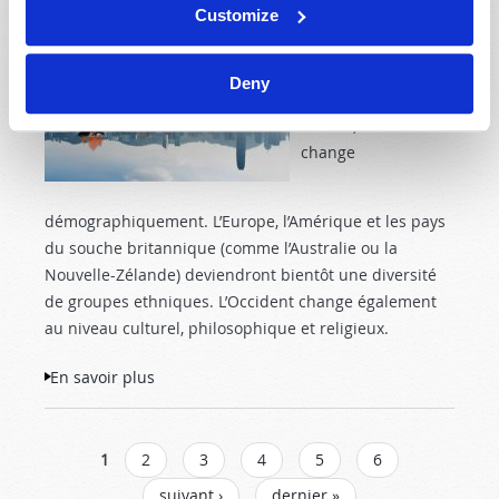
Customize
Tweet
Suite à l’immigration
Deny
massive dans notre
monde, l’Occident
change
démographiquement. L’Europe, l’Amérique et les pays
du souche britannique (comme l’Australie ou la
Nouvelle-Zélande) deviendront bientôt une diversité
de groupes ethniques. L’Occident change également
au niveau culturel, philosophique et religieux.
En savoir plus
à propos de Combien les religions et les
philosophies orientales vous ont-elles
affecté(e) ?
PAGES
1
2
3
4
5
6
suivant ›
dernier »