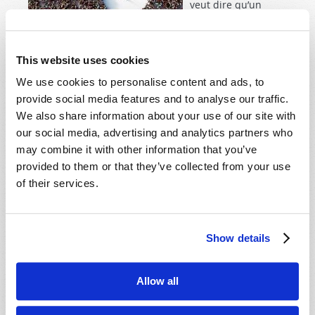
veut dire qu’un
changement
significatif a eu lieu
et que celui-ci a
This website uses cookies
changé durablement notre mode de vie. Par exemple,
We use cookies to personalise content and ads, to
suite à l’avènement des ordinateurs personnels et des
provide social media features and to analyse our traffic.
téléphones portables au cours des dernières
We also share information about your use of our site with
décennies, il est devenu habituel de faire ses courses
our social media, advertising and analytics partners who
en ligne. C’est une nouvelle normalité. Beaucoup de
may combine it with other information that you’ve
nouvelles « normalités » émergent, mais sont-elles
provided to them or that they’ve collected from your use
toutes bonnes et positives ?
of their services.
En savoir plus
à propos de Une nouvelle normalité
Show details
COMBIEN LES RELIGIONS ET LES PHILOSOPHIES
ORIENTALES VOUS ONT-ELLES AFFECTÉ(E) ?
Allow all
17 mars 2020
Roger Meyer