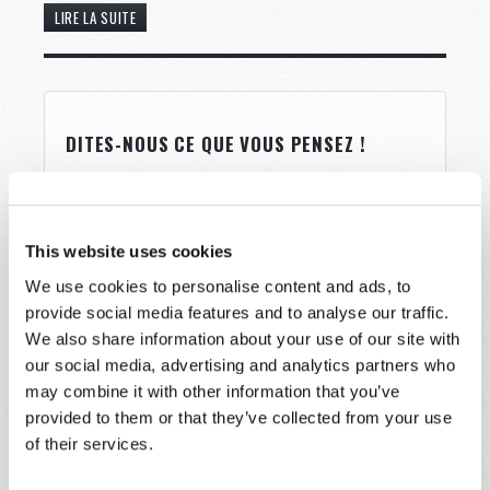
LIRE LA SUITE
DITES-NOUS CE QUE VOUS PENSEZ !
En fonction du nombre de messages reçus, il se
peut que nous n’ayons pas le temps de
répondre dans les plus brefs délais. Si vous avez
This website uses cookies
besoin d’une réponse immédiate, veuillez
We use cookies to personalise content and ads, to
utiliser la page « Nous contacter ».
provide social media features and to analyse our traffic.
Nom
*
We also share information about your use of our site with
our social media, advertising and analytics partners who
may combine it with other information that you’ve
Nom de
provided to them or that they’ve collected from your use
famille
*
of their services.
Email
*