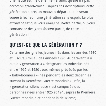
une haute estime d’elle-même, alors qu’elle n’a pas
accompli grand-chose. D’après ces descriptions, cette
génération a pris un mauvais départ et elle serait
vouée à l’échec – une génération sans espoir. Le plus
effrayant est que vous
faites
peut-être partie, ou vous
connaissez des gens
faisant
partie, de cette
génération !
QU’EST-CE QUE LA GÉNÉRATION Y ?
Ce terme désigne les jeunes nés dans les années 1980
et jusqu’au milieu des années 1990. Auparavant, il y
eut la « génération X » désignant les individus nés
entre 1965 et 1980 ; eux-mêmes précédés par les
« baby-boomers » (nés pendant les deux décennies
suivant la Deuxième Guerre mondiale). Enfin, la
« génération silencieuse » est composée des
personnes nées entre 1925 et 1945 (après la Première
Guerre mondiale et pendant la deuxième).