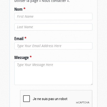
utiliser la page « Nous contacter ».
Nom
*
Nom de
famille
*
Email
*
Message
*