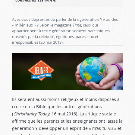
Avez-vous déjà entendu parler de la « génération Y » ou des
« milléniaux » ? Selon le magazine
Time
, ceux qui
appartiennent à cette génération seraient narcissiques,
obsédés par la célébrité, égotiques, paresseux et
irresponsables (20 mai 2013).
Ils seraient aussi moins religieux et moins disposés à
croire en la Bible que les autres générations
(
Christianity Today
, 16 mai 2016). La critique sociale
affirme que les parents et les enseignants ont laissé la
génération Y développer un esprit de « m’as-tu-vu » et