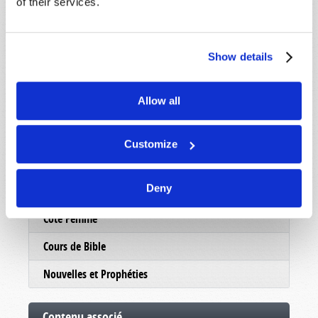
of their services.
Show details
Lire
Allow all
Revue
Brochures
Customize
Commentaire
Deny
Hors-série
Côté Femme
Cours de Bible
Nouvelles et Prophéties
Contenu associé