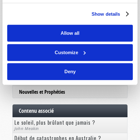
Lire
Show details
Revue
Brochures
Allow all
Commentaire
Customize
Hors-série
Côté Femme
Deny
Cours de Bible
Nouvelles et Prophéties
Contenu associé
Le soleil, plus brûlant que jamais ?
John Meakin
Début de catastrophes en Australie ?