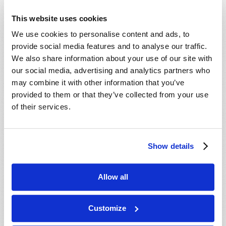
This website uses cookies
We use cookies to personalise content and ads, to
Archives
provide social media features and to analyse our traffic.
2002
We also share information about your use of our site with
our social media, advertising and analytics partners who
2001
may combine it with other information that you’ve
provided to them or that they’ve collected from your use
2000
of their services.
1999
PREVIOUS
Show details
Lire
Allow all
Revue
Customize
Brochures