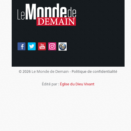
Le Monde de Demain -
© 2026
Politique de confidentialité
Édité par :
Église du Dieu Vivant