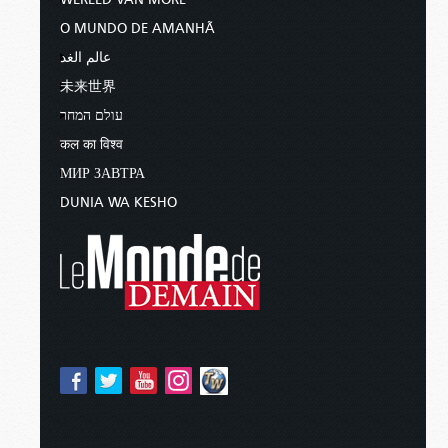
O MUNDO DE AMANHÃ
عالم الغد
未来世界
עולם המחר
कल का विश्व
МИР ЗАВТРА
DUNIA WA KESHO