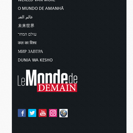
O MUNDO DE AMANHÃ
عالم الغد
未来世界
עולם המחר
कल का विश्व
МИР ЗАВТРА
DUNIA WA KESHO