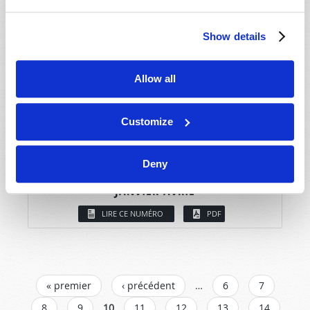
Show details
Allow all
Customize
Deny
JANVIER-AVRIL
LIRE CE NUMÉRO
PDF
PAGES
« premier
‹ précédent
…
6
7
8
9
10
11
12
13
14