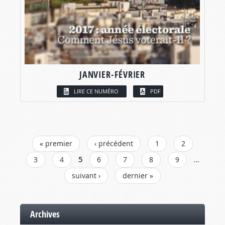
JANVIER-FÉVRIER
LIRE CE NUMÉRO
PDF
PAGES
« premier
‹ précédent
1
2
3
4
5
6
7
8
9
…
suivant ›
dernier »
Archives