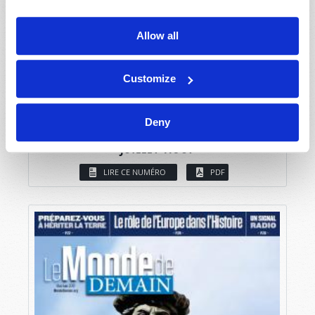
Allow all
Customize
Deny
JUILLET-AOÛT
LIRE CE NUMÉRO
PDF