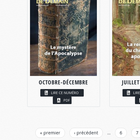
OCTOBRE-DÉCEMBRE
JUILLE
LIRE CE NUMÉRO
LIR
PDF
PAGES
« premier
‹ précédent
…
6
7