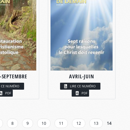
T-SEPTEMBRE
AVRIL-JUIN
E CE NUMÉRO
LIRE CE NUMÉRO
PDF
PDF
8
9
10
11
12
13
14