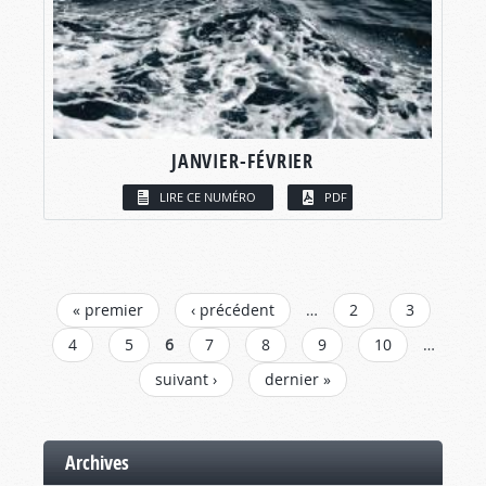
JANVIER-FÉVRIER
LIRE CE NUMÉRO
PDF
PAGES
« premier
‹ précédent
…
2
3
4
5
6
7
8
9
10
…
suivant ›
dernier »
Archives