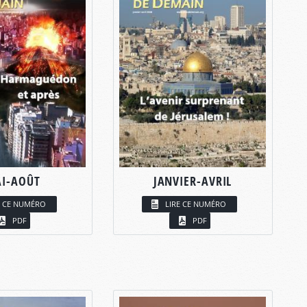
I-AOÛT
JANVIER-AVRIL
E CE NUMÉRO
LIRE CE NUMÉRO
PDF
PDF