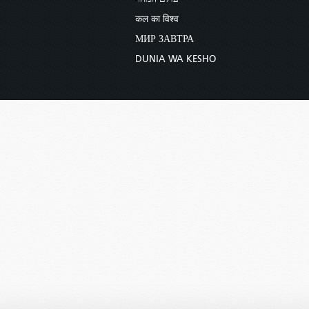
कल का विश्व
МИР ЗАВТРА
DUNIA WA KESHO