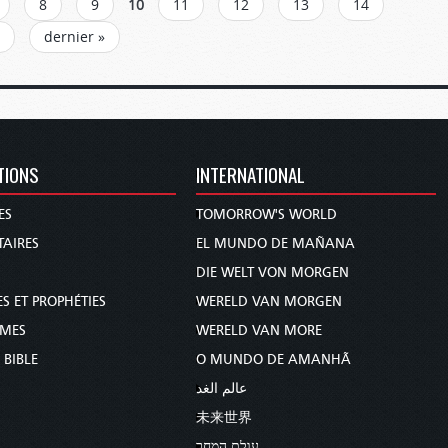
8
9
10
11
12
13
14
dernier »
TIONS
INTERNATIONAL
ES
TOMORROW'S WORLD
AIRES
EL MUNDO DE MAÑANA
DIE WELT VON MORGEN
S ET PROPHÉTIES
WERELD VAN MORGEN
MMES
WERELD VAN MORE
 BIBLE
O MUNDO DE AMANHÃ
عالم الغد
未来世界
עולם המחר