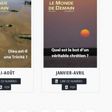
I-AOÛT
JANVIER-AVRIL
E CE NUMÉRO
LIRE CE NUMÉRO
PDF
PDF