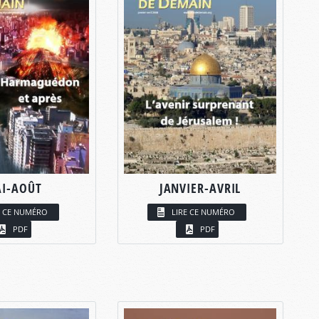
I-AOÛT
JANVIER-AVRIL
E CE NUMÉRO
LIRE CE NUMÉRO
PDF
PDF