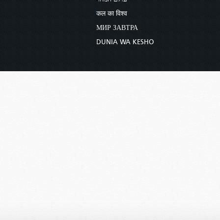
कल का विश्व
МИР ЗАВТРА
DUNIA WA KESHO