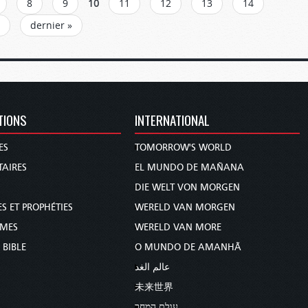
8
9
10
11
12
13
14
dernier »
TIONS
INTERNATIONAL
ES
TOMORROW'S WORLD
AIRES
EL MUNDO DE MAÑANA
DIE WELT VON MORGEN
S ET PROPHÉTIES
WERELD VAN MORGEN
MMES
WERELD VAN MORE
 BIBLE
O MUNDO DE AMANHÃ
عالم الغد
未来世界
עולם המחר