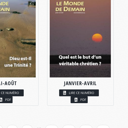
I-AOÛT
JANVIER-AVRIL
E CE NUMÉRO
LIRE CE NUMÉRO
PDF
PDF