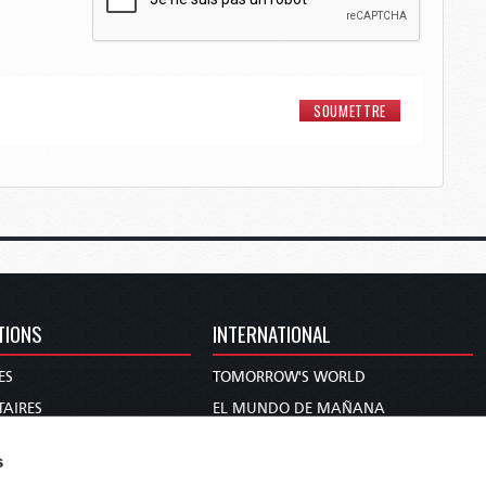
TIONS
INTERNATIONAL
ES
TOMORROW'S WORLD
AIRES
EL MUNDO DE MAÑANA
DIE WELT VON MORGEN
s
S ET PROPHÉTIES
WERELD VAN MORGEN