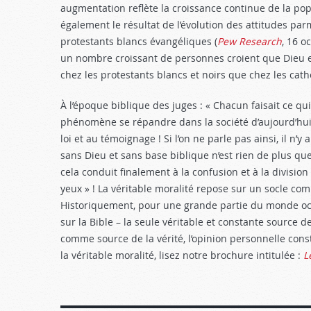
augmentation reflète la croissance continue de la popul
également le résultat de l’évolution des attitudes parm
protestants blancs évangéliques (
Pew Research
, 16 o
un nombre croissant de personnes croient que Dieu es
chez les protestants blancs et noirs que chez les cat
À l’époque biblique des juges : « Chacun faisait ce qui
phénomène se répandre dans la société d’aujourd’hui 
loi et au témoignage ! Si l’on ne parle pas ainsi, il n’y
sans Dieu et sans base biblique n’est rien de plus qu
cela conduit finalement à la confusion et à la division
yeux » ! La véritable moralité repose sur un socle co
Historiquement, pour une grande partie du monde occ
sur la Bible – la seule véritable et constante source d
comme source de la vérité, l’opinion personnelle const
la véritable moralité, lisez notre brochure intitulée :
L