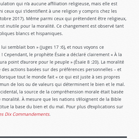
ation qui n’a aucune affiliation religieuse, mais elle est
i ceux qui s’identifient à une religion y compris chez les
ctobre 2017). Même parmi ceux qui prétendent être religieux,
t inutile pour la moralité. Ce changement est observé tant
holiques blancs et hispaniques.
 lui semblait bon » (Juges 17 :6
), et nous voyons ce
! Cependant, le prophète Ésaïe a déclaré clairement « À la
 aura point d’aurore pour le peuple » (Ésaïe 8 :20
). La moralité
e des actions basées sur des préférences personnelles – et
 lorsque tout le monde fait « ce qui est juste à ses propres
mmun de lois ou de valeurs qui déterminent le bien et le mal.
idental, la source de la compréhension morale était basée
e moralité. À mesure que les nations s’éloignent de la Bible
itue la base du bien et du mal. Pour plus d’explications sur
es Dix Commandements
.