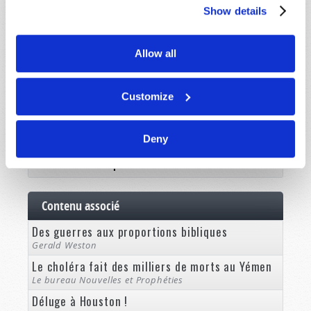
Revue
Show details
Brochures
Allow all
Commentaire
Hors-série
Customize
Côté Femme
Cours de Bible
Deny
Nouvelles et Prophéties
Contenu associé
Des guerres aux proportions bibliques
Gerald Weston
Le choléra fait des milliers de morts au Yémen
Le bureau Nouvelles et Prophéties
Déluge à Houston !