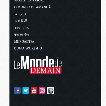
WERELD VAN MORE
O MUNDO DE AMANHÃ
عالم الغد
未来世界
עולם המחר
कल का विश्व
МИР ЗАВТРА
DUNIA WA KESHO