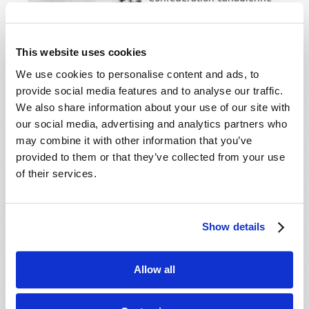
réunissait quatre provinces
à l’est du territoire pour
former un nouveau pays
This website uses cookies
unifié. Pour s’assurer de la
We use cookies to personalise content and ads, to
participation des provinces
provide social media features and to analyse our traffic.
de la Nouvelle-Écosse et du
We also share information about your use of our site with
Nouveau-Brunswick, il leur
our social media, advertising and analytics partners who
fut promis qu’un chemin de
may combine it with other information that you’ve
fer les relierait aux deux provinces centrales – le
provided to them or that they’ve collected from your use
Québec et l’Ontario.
of their services.
En savoir plus
à propos de Combler le fossé
Show details
FORTIFIE-TOI ET PRENDS COURAGE
Allow all
2015 Mai-Juin
Winston Gosse