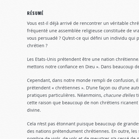
RÉSUMÉ
Vous est-il déjà arrivé de rencontrer un véritable chr
fréquenté une assemblée religieuse constituée de vrai
vous persuadé ? Qu’est-ce qui défini un individu qui po
chrétien ?
Les Etats-Unis prétendent être une nation chrétienn
mettons notre confiance en Dieu ». Dans beaucoup de na
Cependant, dans notre monde rempli de confusion, il 
prétendent « chrétiennes ». D’une façon ou d’une autre
pratiques particulières. Néanmoins,
chacune d’elles
t
cette raison que beaucoup de non chrétiens ricanent a
divine.
Cela n’est pas étonnant puisque beaucoup de grandes
des nations prétendument chrétiennes. En outre, les 
nombre de viols, de vols et de meurtres n’a cessé de