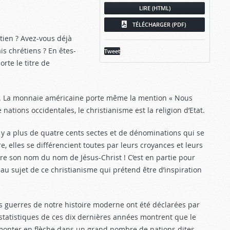
LIRE (HTML)
TÉLÉCHARGER (PDF)
étien ? Avez-vous déjà
s chrétiens ? En êtes-
Tweet
rte le titre de
e. La monnaie américaine porte même la mention « Nous
tions occidentales, le christianisme est la religion d’Etat.
y a plus de quatre cents sectes et de dénominations qui se
, elles se différencient toutes par leurs croyances et leurs
ire son nom du nom de Jésus-Christ ! C’est en partie pour
u sujet de ce christianisme qui prétend être d’inspiration
 guerres de notre histoire moderne ont été déclarées par
statistiques de ces dix dernières années montrent que le
 monter en flèche dans un grand nombre de nations dites