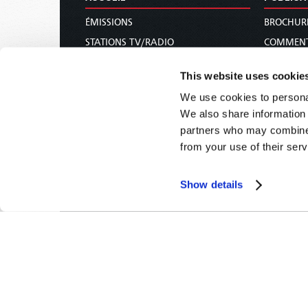
ÉMISSIONS
BROCHUR
STATIONS TV/RADIO
COMMENT
À PROPOS
REVUES
This website uses cookie
NOUS CONTACTER
NOUVELLE
We use cookies to personal
FAIRE UN DON
CÔTÉ FE
We also share information 
CALENDRIER DES FÊTES
COURS DE
partners who may combine i
COMMANDER & S’ABONNER
from your use of their serv
CONFÉRENCES
Show details
Le Monde de Demain -
© 2026
Politique de confidentialité