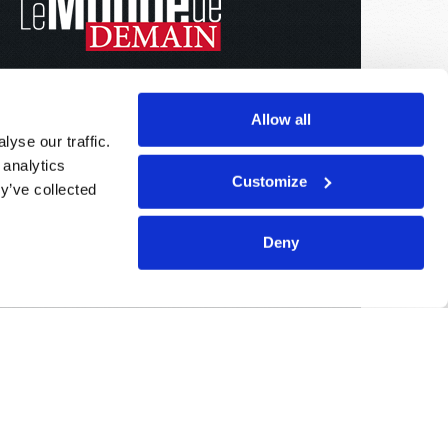
Allow all
yse our traffic.
 analytics
Customize
y’ve collected
Deny
Édité par :
Église du Dieu Vivant