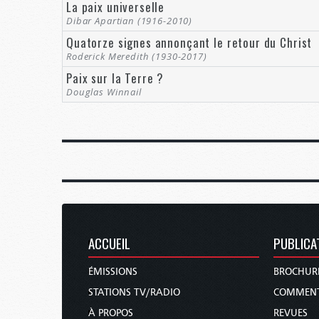
La paix universelle
Dibar Apartian (1916-2010)
Quatorze signes annonçant le retour du Christ
Roderick Meredith (1930-2017)
Paix sur la Terre ?
Douglas Winnail
ACCUEIL
PUBLICA
ÉMISSIONS
BROCHUR
STATIONS TV/RADIO
COMMENT
À PROPOS
REVUES