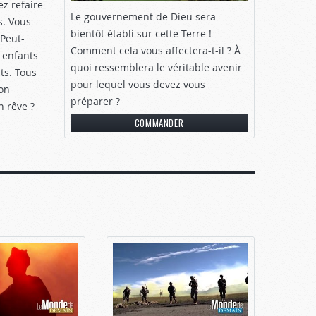
z refaire
Le gouvernement de Dieu sera
s. Vous
bientôt établi sur cette Terre !
 Peut-
Comment cela vous affectera-t-il ? À
s enfants
quoi ressemblera le véritable avenir
ts. Tous
pour lequel vous devez vous
’on
préparer ?
n rêve ?
COMMANDER