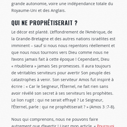
grande autonomie, voire une indépendance totale du
Royaume-Uni et des Anglais.
QUI NE PROPHÉTISERAIT ?
Le décor est planté. L’effondrement de l’Amérique, de
la Grande-Bretagne et des autres nations israélites est
imminent – sauf si nous nous repentons réellement et
que nous nous tournons vers Dieu comme nous ne
l’avons jamais fait à cette époque ! Cependant, Dieu
« n’oubliera » jamais Ses promesses. Il aura toujours
de véritables serviteurs pour avertir Son peuple des
catastrophes à venir. Son serviteur Amos fut inspiré à
écrire : « Car le Seigneur, l’Éternel, ne fait rien sans
avoir révélé son secret à ses serviteurs les prophètes.
Le lion rugit : qui ne serait effrayé ? Le Seigneur,
l’Éternel, parle : qui ne prophétiserait ? » (Amos 3 :7-8
).
Nous qui comprenons, nous ne pouvons faire
autrement que d’avertir ! Lisez mon article, «
Pourquoi