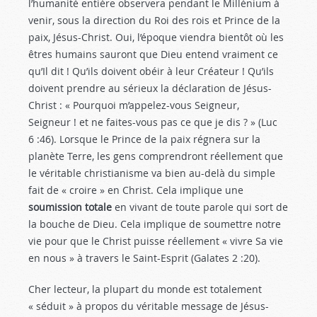
l’humanité entière observera pendant le Millénium à
venir, sous la direction du Roi des rois et Prince de la
paix, Jésus-Christ. Oui, l’époque viendra bientôt où les
êtres humains sauront que Dieu entend vraiment ce
qu’Il dit ! Qu’ils doivent obéir à leur Créateur ! Qu’ils
doivent prendre au sérieux la déclaration de Jésus-
Christ : « Pourquoi m’appelez-vous Seigneur,
Seigneur ! et ne faites-vous pas ce que je dis ? » (Luc
6 :46
). Lorsque le Prince de la paix régnera sur la
planète Terre, les gens comprendront réellement que
le véritable christianisme va bien au-delà du simple
fait de « croire » en Christ. Cela implique une
soumission totale
en vivant de toute parole qui sort de
la bouche de Dieu. Cela implique de soumettre notre
vie pour que le Christ puisse réellement « vivre Sa vie
en nous » à travers le Saint-Esprit (Galates 2 :20
).
Cher lecteur, la plupart du monde est totalement
« séduit » à propos du véritable message de Jésus-