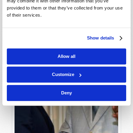
may combine it with other information that you’ve
Jonathan McNair
provided to them or that they’ve collected from your use
of their services.
Show details
Allow all
Customize
Deny