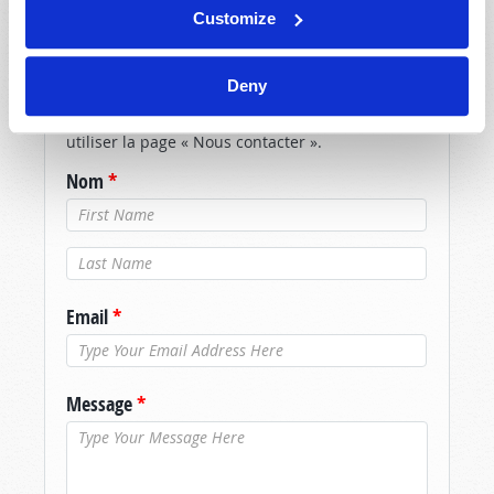
Customize
En fonction du nombre de messages reçus, il se
peut que nous n’ayons pas le temps de
Deny
répondre dans les plus brefs délais. Si vous avez
besoin d’une réponse immédiate, veuillez
utiliser la page « Nous contacter ».
Nom
*
Nom de
famille
*
Email
*
Message
*