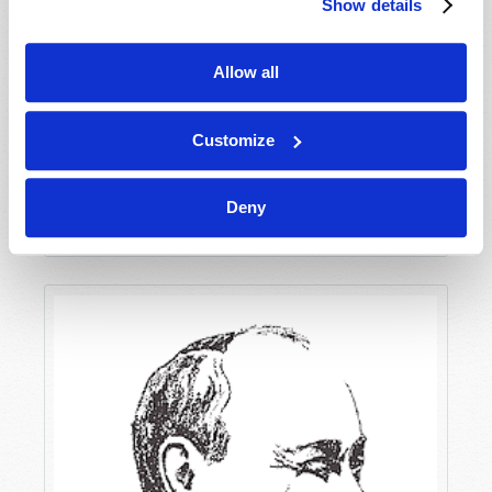
Show details
Allow all
Customize
“RANGE TON DÉSORDRE !”
Deny
Jonathan McNair