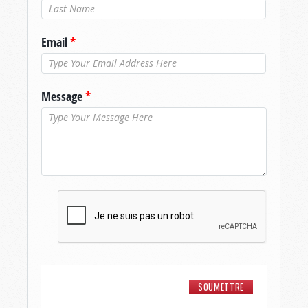
Nom de
famille
*
Email
*
Message
*