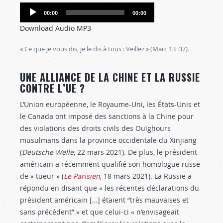
Audio
00:00
00:00
Player
Download Audio MP3
« Ce que je vous dis, je le dis à tous : Veillez » (Marc 13 :37
).
UNE ALLIANCE DE LA CHINE ET LA RUSSIE
CONTRE L’UE ?
L’Union européenne, le Royaume-Uni, les États-Unis et
le Canada ont imposé des sanctions à la Chine pour
des violations des droits civils des Ouïghours
musulmans dans la province occidentale du Xinjiang
(
Deutsche Welle
, 22 mars 2021). De plus, le président
américain a récemment qualifié son homologue russe
de « tueur » (
Le Parisien
, 18 mars 2021). La Russie a
répondu en disant que « les récentes déclarations du
président américain […] étaient “très mauvaises et
sans précédent” » et que celui-ci « n’envisageait