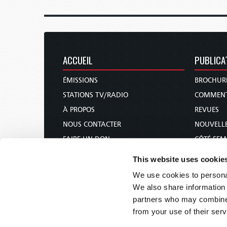
ACCUEIL
PUBLICA
ÉMISSIONS
BROCHUR
STATIONS TV/RADIO
COMMENT
À PROPOS
REVUES
NOUS CONTACTER
NOUVELLE
FAIRE UN DON
CÔTÉ FE
CALENDRIER DES FÊTES
COURS DE
This website uses cookie
COMMANDER & S’ABONNER
We use cookies to personal
CONFÉRENCES
We also share information 
partners who may combine i
from your use of their serv