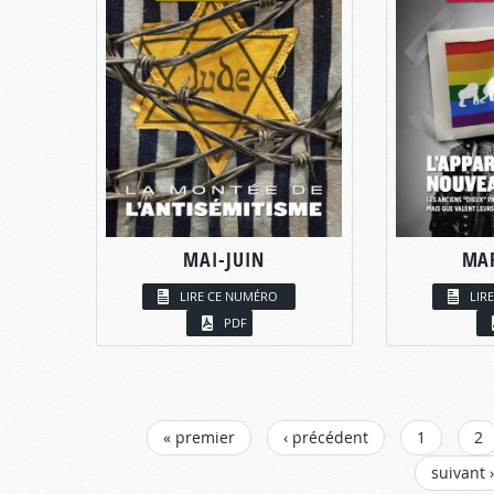
MAI-JUIN
MAR
LIRE CE NUMÉRO
LIR
PDF
PAGES
« premier
‹ précédent
1
2
suivant ›