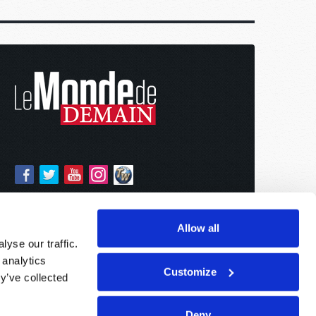
Allow all
yse our traffic.
 analytics
Customize
y’ve collected
Deny