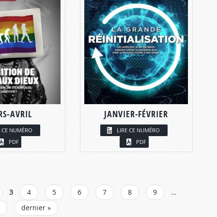
S-AVRIL
JANVIER-FÉVRIER
E CE NUMÉRO
LIRE CE NUMÉRO
PDF
PDF
3
4
5
6
7
8
9
…
dernier »