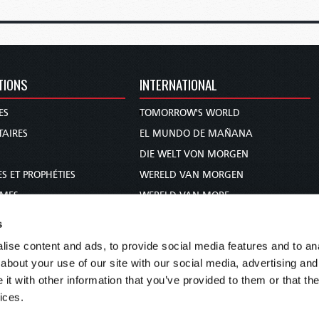
TIONS
INTERNATIONAL
ES
TOMORROW'S WORLD
AIRES
EL MUNDO DE MAÑANA
DIE WELT VON MORGEN
S ET PROPHÉTIES
WERELD VAN MORGEN
MMES
WERELD VAN MORE
 BIBLE
O MUNDO DE AMANHÃ
s
عالم الغد
ise content and ads, to provide social media features and to anal
未来世界
about your use of our site with our social media, advertising and
עולם המחר
t with other information that you’ve provided to them or that the
ices.
कल का विश्व