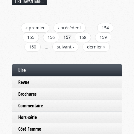
LIRE DAVANTAGE...
PAGES
« premier
‹ précédent
…
154
155
156
157
158
159
160
…
suivant ›
dernier »
Lire
Revue
Brochures
Commentaire
Hors-série
Côté Femme