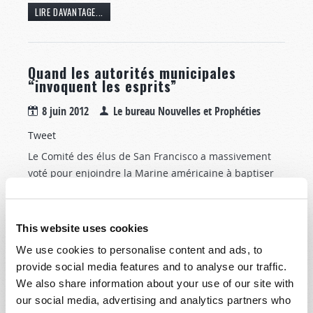
LIRE DAVANTAGE...
Quand les autorités municipales
“invoquent les esprits”
8 juin 2012
Le bureau Nouvelles et Prophéties
Tweet
Le Comité des élus de San Francisco a massivement
voté pour enjoindre la Marine américaine à baptiser
un navire du nom de « USS Harvey Milk ».
LIRE DAVANTAGE...
This website uses cookies
We use cookies to personalise content and ads, to
provide social media features and to analyse our traffic.
La tragédie de l’avortement
We also share information about your use of our site with
our social media, advertising and analytics partners who
6 juin 2012
Le bureau Nouvelles et Prophéties